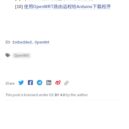
[10]
使用OpenWRT路由远程给Arduino下载程序
Embedded
,
OpenWrt
OpenWrt
Share
This post is licensed under
CC BY 4.0
by the author.