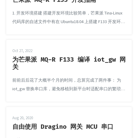
芒果派 MQ-R F133 开发指南
1. 开发环境搭建 搭建开发环境比较简单，芒果派 Tina-Linux
代码库的自述文件中有在 Ubuntu18.04 上搭建 F133 开发环境
的的指导，唯一比较折磨人的问题是下载 SDK 的时间比较
久。 如果是在 WSL 中搭建开发环境，需要注意以下两个问
题： 注意不要将 Tina-Linux 随意放置在 C 盘、D 盘等位置
Oct 27, 2022
上，实测这样做的时候，即使对应目录开启了大小写敏感...
为芒果派 MQ-R F133 编译 iot_gw 网
关
前前后后花了大概半个月的时间，总算完成了两件事： 为
iot_gw 替换串口库，避免移植到新平台时适配串口的繁琐流
程。 为芒果派 MQ-R F133 编译 iot_gw 网关。 RUST 和 RISC-
V，都是比较新的东西，二者结合的时候，遇到的问题也比
较多。这次编译主要卡在 openssl、paho-mqtt-sys 的编译
Aug 20, 2020
上，概括来说，有以下几个方面： 老版本的 ...
自由使用 Dragino 网关 MCU 串口