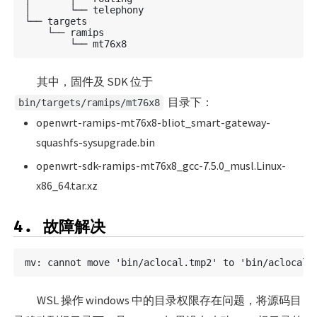
│       └── telephony

└── targets

    └── ramips

其中，固件及 SDK 位于
目录下：
bin/targets/ramips/mt76x8
openwrt-ramips-mt76x8-bliot_smart-gateway-
squashfs-sysupgrade.bin
openwrt-sdk-ramips-mt76x8_gcc-7.5.0_musl.Linux-
x86_64.tar.xz
4. 故障解决
WSL 操作 windows 中的目录权限存在问题，将源码目