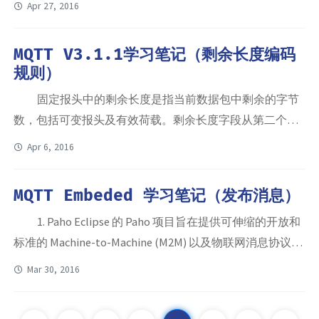
Apr 27, 2016
服务器订阅消息（未提到的部分请参阅《MQTT
Embedded学习笔记（发布）》）。 1. 例程解读
MQTT V3.1.1学习笔记（剩余长度编码
“pub0sub1.c”中main()函数主要有以下几部分： (1) 发送
规则）
CONNE...
固定报头中的剩余长度是指当前数据包中剩余的字节
数，包括可变报头及有效荷载。剩余长度字段从第二个字
节起，数据储存遵循大端模式（高字节在前，低字节在
Apr 6, 2016
后）。对于长度小于等于127个字节的消息，可变程度编码
方案使用一个单独的字节。长度大于127个字节的消息，使
MQTT Embeded 学习笔记（发布消息）
用如下方案处理：每个字节的最低的7位编码数据（最大为
1. Paho Eclipse 的 Paho 项目旨在提供可伸缩的开放和
127），最高位用来指明还有后续字节。可变长度区域所用
标准的 Machine-to-Machine (M2M) 以及物联网消息协议的
的最大字节数为4。能代表的最大的数为...
开源实现。Paho 提供了许多不同版本的 MQTT client 以供
Mar 30, 2016
不同平台使用。其中，Embedded MQTT C/C++ Client
Libraries 是为嵌入式平台提供的，可以将其用在 mbed、